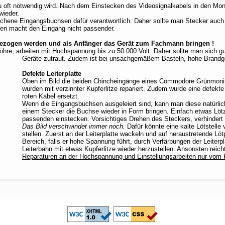
 zu oft notwendig wird. Nach dem Einstecken des Videosignalkabels in den Moni
wieder.
rochene Eingangsbuchsen dafür verantwortlich. Daher sollte man Stecker auch 
egen macht den Eingang nicht passender.
r gezogen werden und als Anfänger das Gerät zum Fachmann bringen !
dröhre, arbeiten mit Hochspannung bis zu 50.000 Volt. Daher sollte man sich 
Geräte zutraut. Zudem ist bei unsachgemäßem Basteln, hohe Brandge
Defekte Leiterplatte
Oben im Bild die beiden Chincheingänge eines Commodore Grünmonit
wurden mit verzinnter Kupferlitze repariert. Zudem wurde eine defekt
roten Kabel ersetzt.
Wenn die Eingangsbuchsen ausgeleiert sind, kann man diese natürlic
einem Stecker die Buchse wieder in Form bringen. Einfach etwas Lötz
passenden einstecken. Vorsichtiges Drehen des Steckers, verhindert
Das Bild verschwindet immer noch.
Dafür könnte eine kalte Lötstelle 
stellen. Zuerst an der Leiterplatte wackeln und auf heraustretende Löt
Bereich, falls er hohe Spannung führt, durch Verfärbungen der Leiterp
Leiterbahn mit etwas Kupferlitze wieder herzustellen. Ansonsten reic
Reparaturen an der Hochspannung und Einstellungsarbeiten nur vom