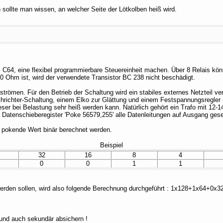
 sollte man wissen, an welcher Seite der Lötkolben heiß wird.
C64, eine flexibel programmierbare Steuereinheit machen. Über 8 Relais kön
60 Ohm ist, wird der verwendete Transistor BC 238 nicht beschädigt.
strömen. Für den Betrieb der Schaltung wird ein stabiles externes Netzteil ver
ichrichter-Schaltung, einem Elko zur Glättung und einem Festspannungsregler 
ser bei Belastung sehr heiß werden kann. Natürlich gehört ein Trafo mit 12-
Datenschieberegister 'Poke 56579,255' alle Datenleitungen auf Ausgang gese
u pokende Wert binär berechnet werden.
Beispiel
32
16
8
4
0
0
1
1
 werden sollen, wird also folgende Berechnung durchgeführt : 1x128+1x64+
 und auch sekundär absichern !