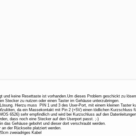
t und keine Resettaste ist vorhanden.Um dieses Problem geschickt zu lösen
tigen Stecker zu nutzen oder einen Taster im Gehäuse unterzubringen.
 Lösung. Hierzu muss PIN 1 und 3 des User-Port, mit einem kleinen Taster 
ufzulöten, da ein Massekontakt mit Pin 2 (+5V) einen tödlichen Kurzschluss f
MOS 6526) sehr empfindlich und wird bei Kurzschluss auf den Datenleitungen s
den, dass noch eine Stecker auf den Userport passt. ;-)
 in das Gehäuse gebohrt und dieser dort verschraubt werden.
an der Rückseite platziert werden.
0-20cm zweiadriges Kabel