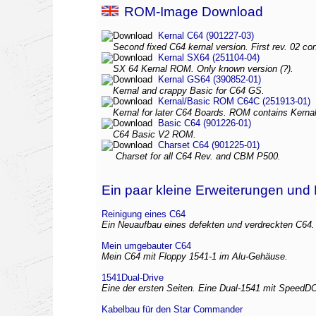
ROM-Image Download
Kernal C64 (901227-03)
Second fixed C64 kernal version. First rev. 02 con
Kernal SX64 (251104-04)
SX 64 Kernal ROM. Only known version (?).
Kernal GS64 (390852-01)
Kernal and crappy Basic for C64 GS.
Kernal/Basic ROM C64C (251913-01)
Kernal for later C64 Boards. ROM contains Kernal
Basic C64 (901226-01)
C64 Basic V2 ROM.
Charset C64 (901225-01)
Charset for all C64 Rev. and CBM P500.
Ein paar kleine Erweiterungen und
Reinigung eines C64
Ein Neuaufbau eines defekten und verdreckten C64.
Mein umgebauter C64
Mein C64 mit Floppy 1541-1 im Alu-Gehäuse.
1541Dual-Drive
Eine der ersten Seiten. Eine Dual-1541 mit SpeedDO
Kabelbau für den Star Commander