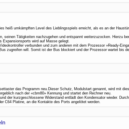
s heiß umkämpften Level des Lieblingsspiels erreicht, als es an der Haustür 
n, seinen Tätigkeiten nachzugehen und entspannt weiterzuzocken. Hierzu ben
es Expansionsports wird auf Masse gelegt.
 Videokontroller verbunden und zum anderen mit dem Prozessor »Ready-Eingan
us zugreifen will. Somit ist der Bus blockiert und der Prozessor wartet bis de
settaster das Programm neu.Dieser Schutz, Modulstart genannt, wird mit d
vergeblich nach der «cbm80» Kennung und startet den Rechner neu.
und der kurzgeschlossene Widerstand entlädt den Kondensator wieder. Durch 
 der C64 Platine, an die Kontakte des Ports angelötet werden.
ln