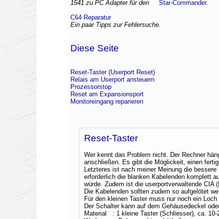
1541 zu PC Adapter für den
Star-Commander
.
C64 Reparatur
Ein paar Tipps zur Fehlersuche.
Diese Seite
Reset-Taster (Userport Reset)
Relais am Userport ansteuern
Prozessorstop
Reset am Expansionsport
Monitoreingang reparieren
Reset-Taster
Wer kennt das Problem nicht. Der Rechner häng
anschließen. Es gibt die Möglickeit, einen fer
Letzteres ist nach meiner Meinung die bessere
erforderlich die blanken Kabelenden komplett a
würde. Zudem ist die userportverwaltende CIA (
Die Kabelenden sollten zudem so aufgelötet wer
Für den kleinen Taster muss nur noch ein Loch
Der Schalter kann auf dem Gehäusedeckel oder 
Material : 1 kleine Taster (Schliesser), ca. 1