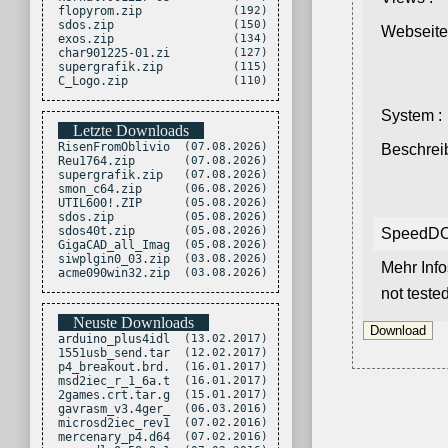
flopyrom.zip
(192)
sdos.zip
(150)
Webseite
exos.zip
(134)
char901225-01.zi
(127)
supergrafik.zip
(115)
C_Logo.zip
(110)
System :
Letzte Downloads
RisenFromOblivio
(07.08.2026)
Beschrei
Reu1764.zip
(07.08.2026)
supergrafik.zip
(07.08.2026)
smon_c64.zip
(06.08.2026)
UTIL600!.ZIP
(05.08.2026)
sdos.zip
(05.08.2026)
sdos40t.zip
(05.08.2026)
SpeedD
GigaCAD_all_Imag
(05.08.2026)
siwplgin0_03.zip
(03.08.2026)
Mehr Info
acme090win32.zip
(03.08.2026)
not teste
Neuste Downloads
arduino_plus4idl
(13.02.2017)
1551usb_send.tar
(12.02.2017)
p4_breakout.brd.
(16.01.2017)
msd2iec_r_1_6a.t
(16.01.2017)
2games.crt.tar.g
(15.01.2017)
gavrasm_v3.4ger_
(06.03.2016)
microsd2iec_rev1
(07.02.2016)
mercenary_p4.d64
(07.02.2016)