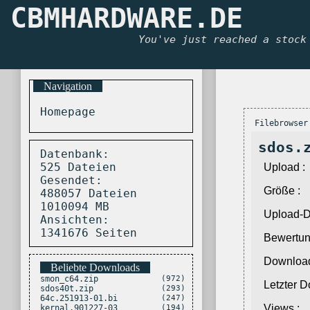
CBMHARDWARE.DE
You've just reached a stock
Navigation
Homepage
Filebrowser
sdos.
Datenbank:
525 Dateien
Upload :
Gesendet:
Größe :
488057 Dateien
1010094 MB
Upload-D
Ansichten:
1341676 Seiten
Bewertun
Download
Beliebte Downloads
smon_c64.zip
(972)
Letzter 
sdos40t.zip
(293)
64c.251913-01.bi
(247)
Views :
kernal.901227-03
(194)