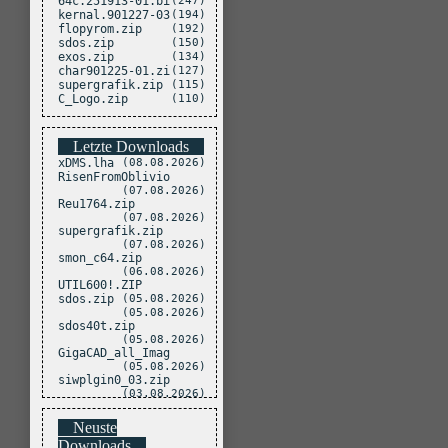
64c.251913-01.bi
(247)
kernal.901227-03
(194)
flopyrom.zip
(192)
sdos.zip
(150)
exos.zip
(134)
char901225-01.zi
(127)
supergrafik.zip
(115)
C_Logo.zip
(110)
Letzte Downloads
xDMS.lha
(08.08.2026)
RisenFromOblivio
(07.08.2026)
Reu1764.zip
(07.08.2026)
supergrafik.zip
(07.08.2026)
smon_c64.zip
(06.08.2026)
UTIL600!.ZIP
sdos.zip
(05.08.2026)
(05.08.2026)
sdos40t.zip
(05.08.2026)
GigaCAD_all_Imag
(05.08.2026)
siwplgin0_03.zip
(03.08.2026)
Neuste
Downloads