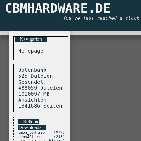
CBMHARDWARE.DE
Online 
© 1999-2
You've just reached a stock
Diese Seite wu
Navigation
Homepage
Datenbank:
525 Dateien
Gesendet:
488059 Dateien
1010097 MB
Ansichten:
1341686 Seiten
Beliebte
Downloads
smon_c64.zip
(972)
sdos40t.zip
(293)