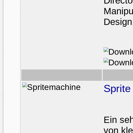
Direct
Manipul
Design
Sprit
Ein seh
von kle