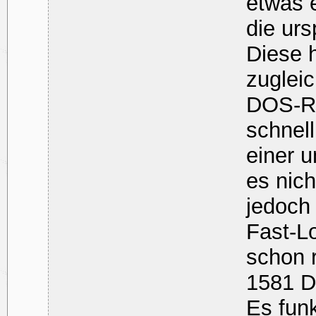
etwas e
die urs
Diese h
zugleic
DOS-Ro
schnell
einer 
es nic
jedoch
Fast-L
schon r
1581 D
Es funk