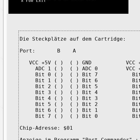
Die Steckplätze auf dem Cartridge:

Port:       B    A                     
   VCC +5V ( )  ( ) GND           VCC +
     ADC 1 ( )  ( ) ADC 0         VCC +
     Bit 0 ( )  ( ) Bit 7           Bit
     Bit 1 ( )  ( ) Bit 6           Bit
     Bit 2 ( )  ( ) Bit 5           Bit
     Bit 3 ( )  ( ) Bit 4           Bit
     Bit 4 ( )  ( ) Bit 3           Bit
     Bit 5 ( )  ( ) Bit 2           Bit
     Bit 6 ( )  ( ) Bit 1           Bit
     Bit 7 ( )  ( ) Bit 0           Bit
Chip-Adresse: $01                      
Anzeige im Programm "Port Commander" :
