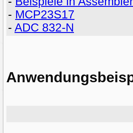
-
Beispiele in Assemble
-
MCP23S17
-
ADC 832-N
Anwendungsbeisp