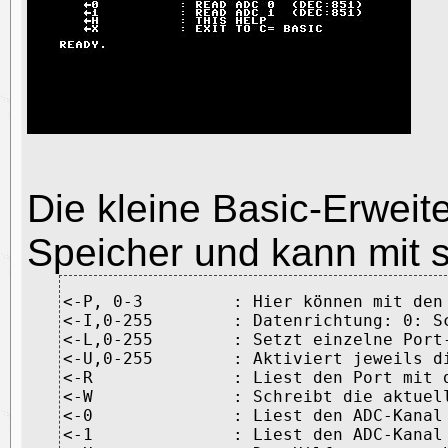
Die kleine Basic-Erweit
Speicher und kann mit 
<-P, 0-3         : Hier können mit den
<-I,0-255        : Datenrichtung: 0: Sc
<-L,0-255        : Setzt einzelne Port-
<-U,0-255        : Aktiviert jeweils di
<-R              : Liest den Port mit 
<-W              : Schreibt die aktuell
<-0              : Liest den ADC-Kanal
<-1              : Liest den ADC-Kanal