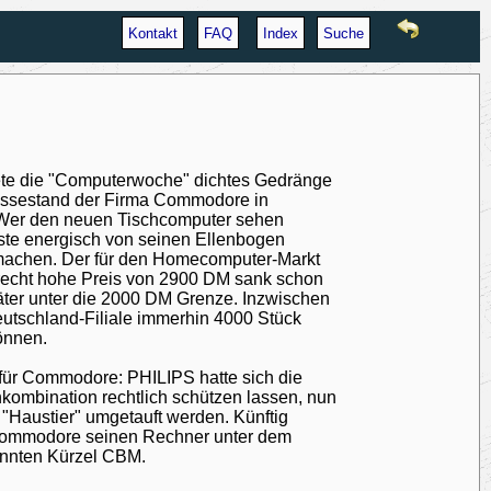
Kontakt
FAQ
Index
Suche
te die "Computerwoche" dichtes Gedränge
ssestand der Firma Commodore in
Wer den neuen Tischcomputer sehen
ste energisch von seinen Ellenbogen
achen. Der für den Homecomputer-Markt
 recht hohe Preis von 2900 DM sank schon
äter unter die 2000 DM Grenze. Inzwischen
eutschland-Filiale immerhin 4000 Stück
önnen.
ür Commodore: PHILIPS hatte sich die
ombination rechtlich schützen lassen, nun
"Haustier" umgetauft werden. Künftig
Commodore seinen Rechner unter dem
nnten Kürzel CBM.