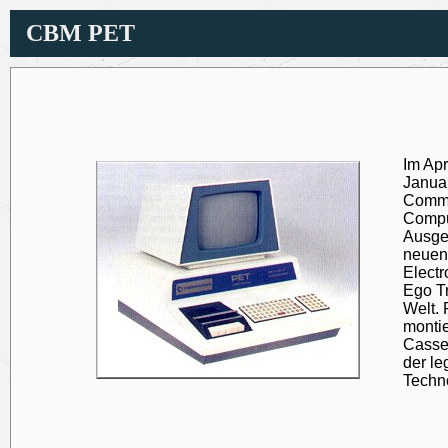
CBM PET
Im Apr
Januar
Commod
Comput
Ausger
neuen
Electr
Ego Tr
Welt. 
montie
Casse
der l
Techno