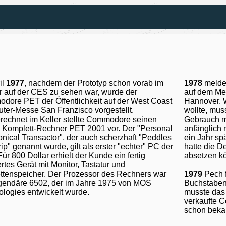
il
1977
, nachdem der Prototyp schon vorab im
1978
melde
 auf der CES zu sehen war, wurde der
auf dem Me
ore PET der Öffentlichkeit auf der West Coast
Hannover. 
er-Messe San Franzisco vorgestellt.
wollte, mus
echnet im Keller stellte Commodore seinen
Gebrauch m
 Komplett-Rechner PET 2001 vor. Der "Personal
anfänglich
onical Transactor", der auch scherzhaft "Peddles
ein Jahr sp
ip" genannt wurde, gilt als erster "echter" PC der
hatte die D
Für 800 Dollar erhielt der Kunde ein fertig
absetzen k
rtes Gerät mit Monitor, Tastatur und
ttenspeicher. Der Prozessor des Rechners war
1979
Pech f
egendäre 6502, der im Jahre 1975 von MOS
Buchstabenk
logies entwickelt wurde.
musste das 
verkaufte 
schon beka