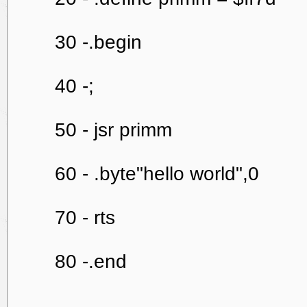
30 -.begin
40 -;
50 - jsr primm
60 - .byte"hello world",0
70 - rts
80 -.end