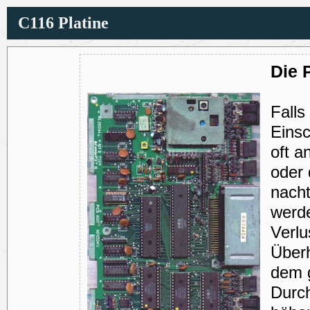
C116 Platine
Die 
Falls
Einsc
oft 
oder 
nacht
werde
Verlu
Überh
dem 
Durch