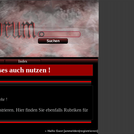
Index
ses auch nutzen !
ehr !
trieren. Hier finden Sie ebenfalls Rubriken für
» Hallo Gast [
anmelden
|
registrieren
]