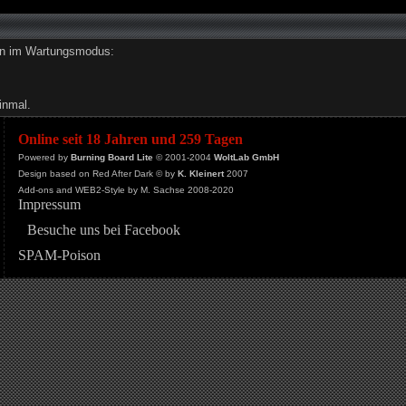
den im Wartungsmodus:
inmal.
Online seit 18 Jahren und 259 Tagen
Powered by
Burning Board Lite
© 2001-2004
WoltLab GmbH
Design based on Red After Dark © by
K. Kleinert
2007
Add-ons and WEB2-Style by M. Sachse 2008-2020
Impressum
Besuche uns bei Facebook
SPAM-Poison