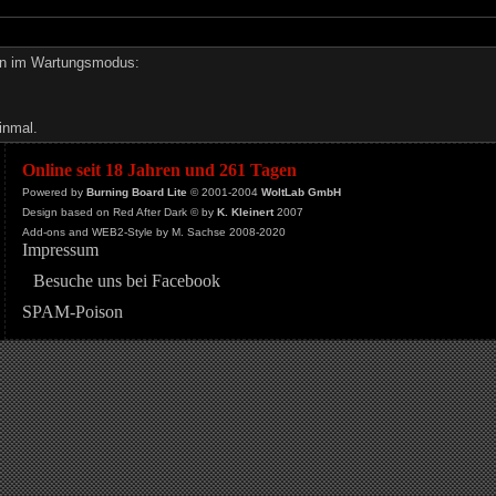
den im Wartungsmodus:
inmal.
Online seit 18 Jahren und 261 Tagen
Powered by
Burning Board Lite
© 2001-2004
WoltLab GmbH
Design based on Red After Dark © by
K. Kleinert
2007
Add-ons and WEB2-Style by M. Sachse 2008-2020
Impressum
Besuche uns bei Facebook
SPAM-Poison