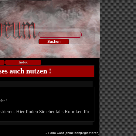
Index
ses auch nutzen !
ehr !
trieren. Hier finden Sie ebenfalls Rubriken für
» Hallo Gast [
anmelden
|
registrieren
]