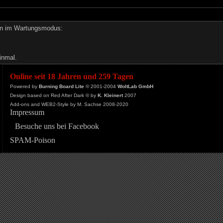
den im Wartungsmodus:
inmal.
Online seit 18 Jahren und 259 Tagen
Powered by
Burning Board Lite
© 2001-2004
WoltLab GmbH
Design based on Red After Dark © by
K. Kleinert
2007
Add-ons and WEB2-Style by M. Sachse 2008-2020
Impressum
Besuche uns bei Facebook
SPAM-Poison