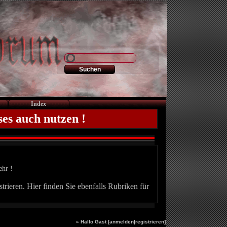
Index
ses auch nutzen !
ehr !
trieren. Hier finden Sie ebenfalls Rubriken für
» Hallo Gast [
anmelden
|
registrieren
]