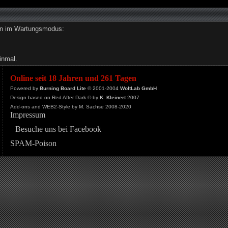
den im Wartungsmodus:
inmal.
Online seit 18 Jahren und 261 Tagen
Powered by
Burning Board Lite
© 2001-2004
WoltLab GmbH
Design based on Red After Dark © by
K. Kleinert
2007
Add-ons and WEB2-Style by M. Sachse 2008-2020
Impressum
Besuche uns bei Facebook
SPAM-Poison