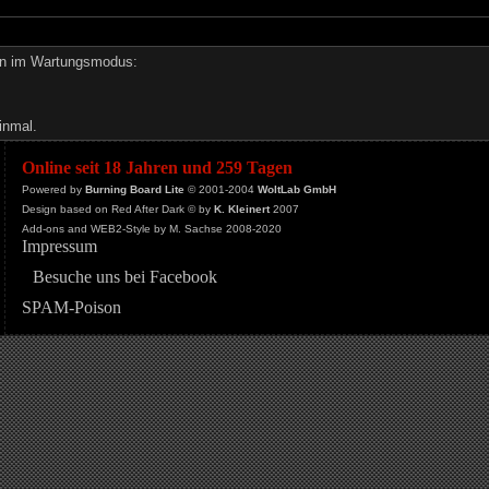
den im Wartungsmodus:
inmal.
Online seit 18 Jahren und 259 Tagen
Powered by
Burning Board Lite
© 2001-2004
WoltLab GmbH
Design based on Red After Dark © by
K. Kleinert
2007
Add-ons and WEB2-Style by M. Sachse 2008-2020
Impressum
Besuche uns bei Facebook
SPAM-Poison