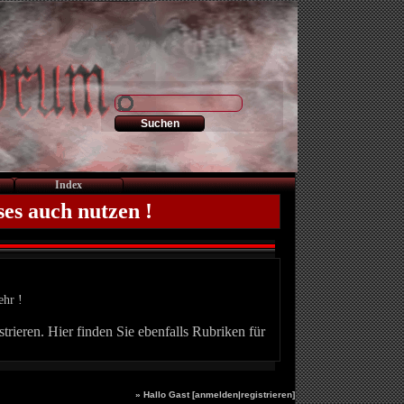
Index
ses auch nutzen !
ehr !
trieren. Hier finden Sie ebenfalls Rubriken für
» Hallo Gast [
anmelden
|
registrieren
]