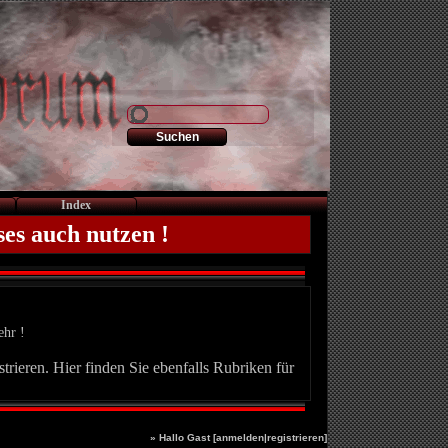
Index
ses auch nutzen !
ehr !
trieren. Hier finden Sie ebenfalls Rubriken für
» Hallo Gast [
anmelden
|
registrieren
]