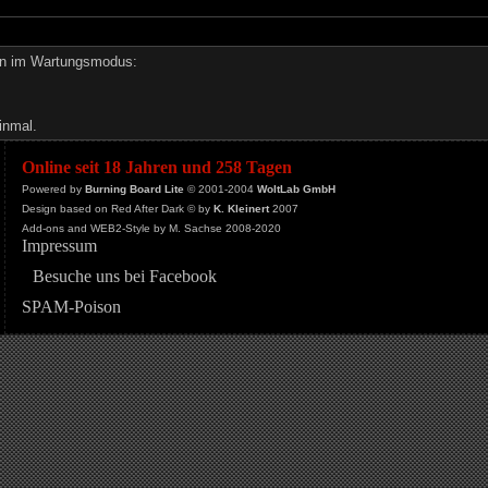
den im Wartungsmodus:
inmal.
Online seit 18 Jahren und 258 Tagen
Powered by
Burning Board Lite
© 2001-2004
WoltLab GmbH
Design based on Red After Dark © by
K. Kleinert
2007
Add-ons and WEB2-Style by M. Sachse 2008-2020
Impressum
Besuche uns bei Facebook
SPAM-Poison