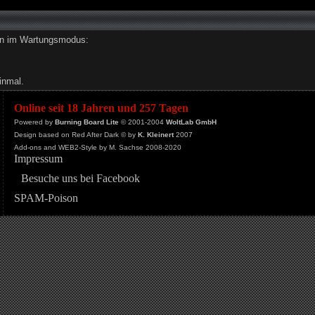
den im Wartungsmodus:
inmal.
Online seit 18 Jahren und 257 Tagen
Powered by
Burning Board Lite
© 2001-2004
WoltLab GmbH
Design based on Red After Dark © by
K. Kleinert
2007
Add-ons and WEB2-Style by M. Sachse 2008-2020
Impressum
Besuche uns bei Facebook
SPAM-Poison