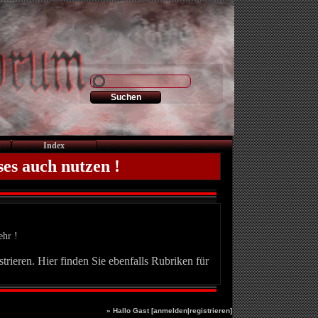
Index
ses auch nutzen !
ehr !
trieren. Hier finden Sie ebenfalls Rubriken für
» Hallo Gast [
anmelden
|
registrieren
]