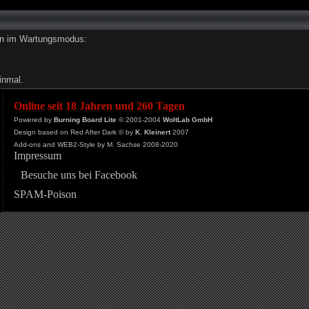
den im Wartungsmodus:
inmal.
Online seit 18 Jahren und 260 Tagen
Powered by
Burning Board Lite
© 2001-2004
WoltLab GmbH
Design based on Red After Dark © by
K. Kleinert
2007
Add-ons and WEB2-Style by M. Sachse 2008-2020
Impressum
Besuche uns bei Facebook
SPAM-Poison