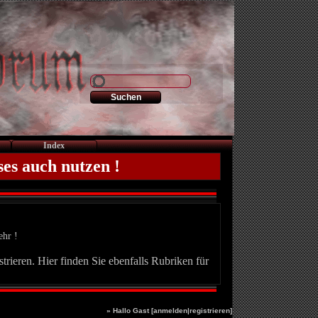
Index
ses auch nutzen !
ehr !
trieren. Hier finden Sie ebenfalls Rubriken für
» Hallo Gast [
anmelden
|
registrieren
]