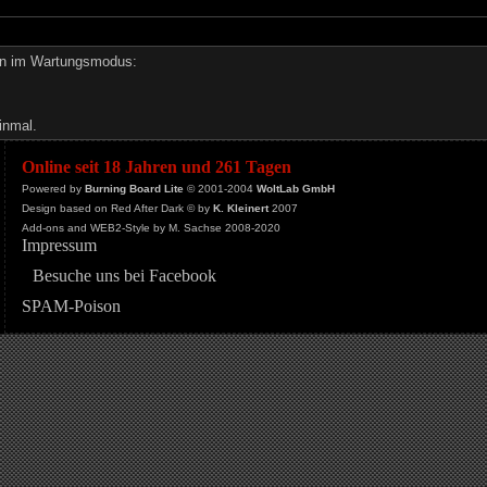
den im Wartungsmodus:
inmal.
Online seit 18 Jahren und 261 Tagen
Powered by
Burning Board Lite
© 2001-2004
WoltLab GmbH
Design based on Red After Dark © by
K. Kleinert
2007
Add-ons and WEB2-Style by M. Sachse 2008-2020
Impressum
Besuche uns bei Facebook
SPAM-Poison