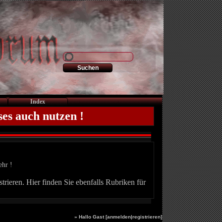
Index
ses auch nutzen !
ehr !
trieren. Hier finden Sie ebenfalls Rubriken für
» Hallo Gast [
anmelden
|
registrieren
]