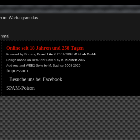
den im Wartungsmodus:
inmal.
Online seit 18 Jahren und 258 Tagen
Powered by
Burning Board Lite
© 2001-2004
WoltLab GmbH
Design based on Red After Dark © by
K. Kleinert
2007
Add-ons and WEB2-Style by M. Sachse 2008-2020
Impressum
Besuche uns bei Facebook
SPAM-Poison