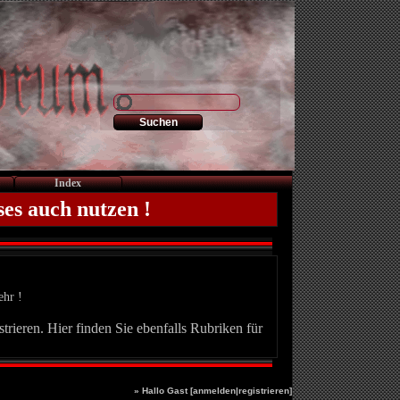
Index
ses auch nutzen !
ehr !
trieren. Hier finden Sie ebenfalls Rubriken für
» Hallo Gast [
anmelden
|
registrieren
]