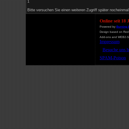
1
Bitte versuchen Sie einen weiteren Zugriff später nocheinmal
Online seit 18
Powered by
Burning 
Design based on Red 
Add-ons and WEB2-St
Impressum
Besuche uns b
SPAM-Poison