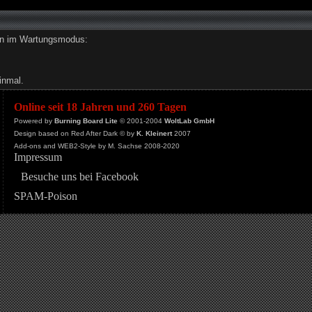
den im Wartungsmodus:
inmal.
Online seit 18 Jahren und 260 Tagen
Powered by
Burning Board Lite
© 2001-2004
WoltLab GmbH
Design based on Red After Dark © by
K. Kleinert
2007
Add-ons and WEB2-Style by M. Sachse 2008-2020
Impressum
Besuche uns bei Facebook
SPAM-Poison