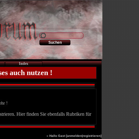
Index
ses auch nutzen !
ehr !
trieren. Hier finden Sie ebenfalls Rubriken für
» Hallo Gast [
anmelden
|
registrieren
]