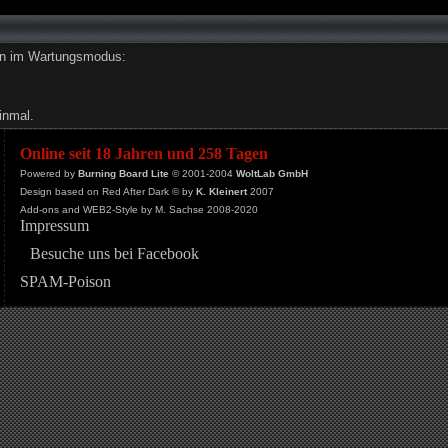
den im Wartungsmodus:
inmal.
Online seit 18 Jahren und 258 Tagen
Powered by
Burning Board Lite
© 2001-2004
WoltLab GmbH
Design based on Red After Dark © by
K. Kleinert
2007
Add-ons and WEB2-Style by M. Sachse 2008-2020
Impressum
Besuche uns bei Facebook
SPAM-Poison