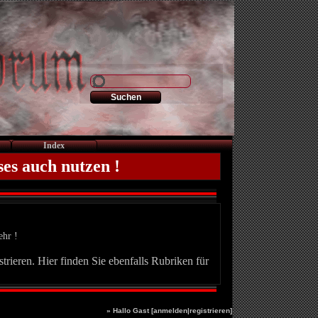
Index
ses auch nutzen !
ehr !
trieren. Hier finden Sie ebenfalls Rubriken für
» Hallo Gast [
anmelden
|
registrieren
]