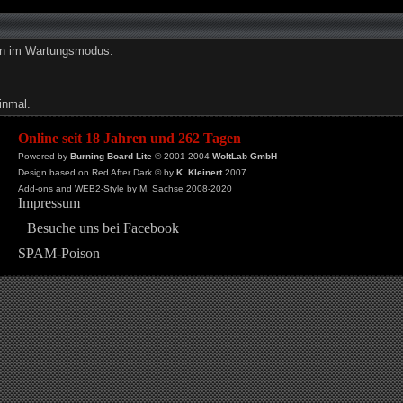
den im Wartungsmodus:
inmal.
Online seit 18 Jahren und 262 Tagen
Powered by
Burning Board Lite
© 2001-2004
WoltLab GmbH
Design based on Red After Dark © by
K. Kleinert
2007
Add-ons and WEB2-Style by M. Sachse 2008-2020
Impressum
Besuche uns bei Facebook
SPAM-Poison