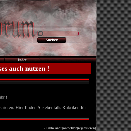
Index
ses auch nutzen !
ehr !
trieren. Hier finden Sie ebenfalls Rubriken für
» Hallo Gast [
anmelden
|
registrieren
]