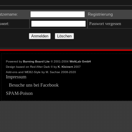
Registrierung
tzername:
wort:
Passwort vergessen
Powered by
Burning Board Lite
© 2001-2004
WoltLab GmbH
Design based on Red After Dark © by
K. Kleinert
2007
Add-ons and WEB2-Style by M. Sachse 2008-2020
Impressum
Besuche uns bei Facebook
SPAM-Poison