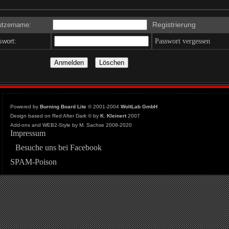
Registrierung
tzername:
wort:
Passwort vergessen
Powered by
Burning Board Lite
© 2001-2004
WoltLab GmbH
Design based on Red After Dark © by
K. Kleinert
2007
Add-ons and WEB2-Style by M. Sachse 2008-2020
Impressum
Besuche uns bei Facebook
SPAM-Poison