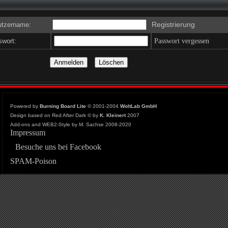
Registrierung
tzername:
wort:
Passwort vergessen
Powered by
Burning Board Lite
© 2001-2004
WoltLab GmbH
Design based on Red After Dark © by
K. Kleinert
2007
Add-ons and WEB2-Style by M. Sachse 2008-2020
Impressum
Besuche uns bei Facebook
SPAM-Poison