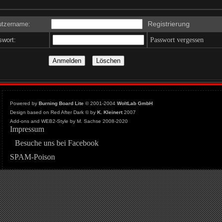
Registrierung
tzername:
wort:
Passwort vergessen
Powered by
Burning Board Lite
© 2001-2004
WoltLab GmbH
Design based on Red After Dark © by
K. Kleinert
2007
Add-ons and WEB2-Style by M. Sachse 2008-2020
Impressum
Besuche uns bei Facebook
SPAM-Poison