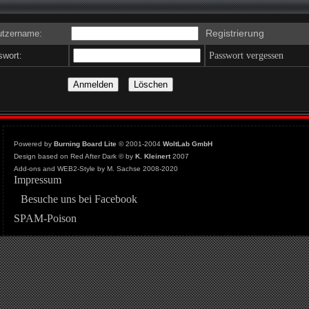
Registrierung
tzername:
wort:
Passwort vergessen
Powered by
Burning Board Lite
© 2001-2004
WoltLab GmbH
Design based on Red After Dark © by
K. Kleinert
2007
Add-ons and WEB2-Style by M. Sachse 2008-2020
Impressum
Besuche uns bei Facebook
SPAM-Poison