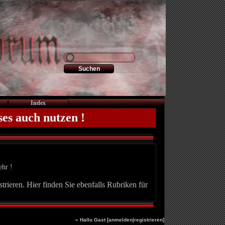
Index
ses auch nutzen !
ehr !
trieren. Hier finden Sie ebenfalls Rubriken für
» Hallo Gast [
anmelden
|
registrieren
]