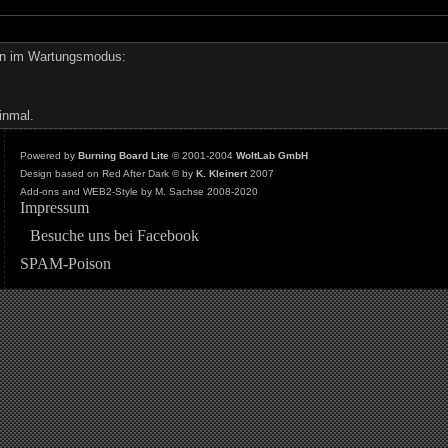
den im Wartungsmodus:
inmal.
Powered by
Burning Board Lite
© 2001-2004
WoltLab GmbH
Design based on Red After Dark © by
K. Kleinert
2007
Add-ons and WEB2-Style by M. Sachse 2008-2020
Impressum
Besuche uns bei Facebook
SPAM-Poison