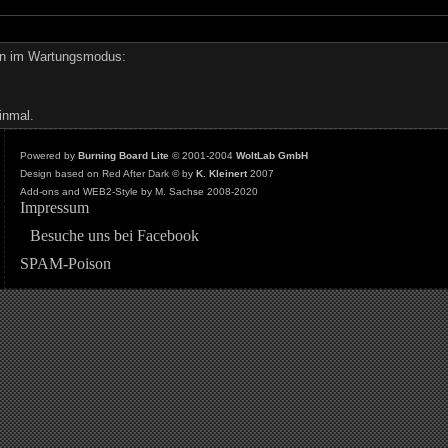
den im Wartungsmodus:
inmal.
Powered by
Burning Board Lite
© 2001-2004
WoltLab GmbH
Design based on Red After Dark © by
K. Kleinert
2007
Add-ons and WEB2-Style by M. Sachse 2008-2020
Impressum
Besuche uns bei Facebook
SPAM-Poison