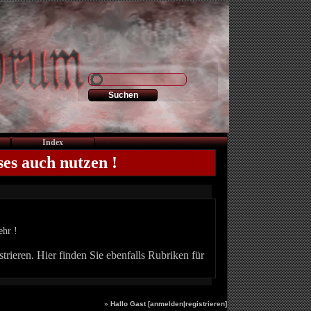
Index
ses auch nutzen !
ehr !
trieren. Hier finden Sie ebenfalls Rubriken für
» Hallo Gast [
anmelden
|
registrieren
]