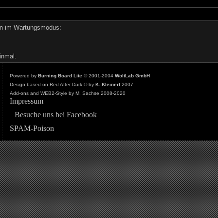
den im Wartungsmodus:
inmal.
Powered by
Burning Board Lite
© 2001-2004
WoltLab GmbH
Design based on Red After Dark © by
K. Kleinert
2007
Add-ons and WEB2-Style by M. Sachse 2008-2020
Impressum
Besuche uns bei Facebook
SPAM-Poison