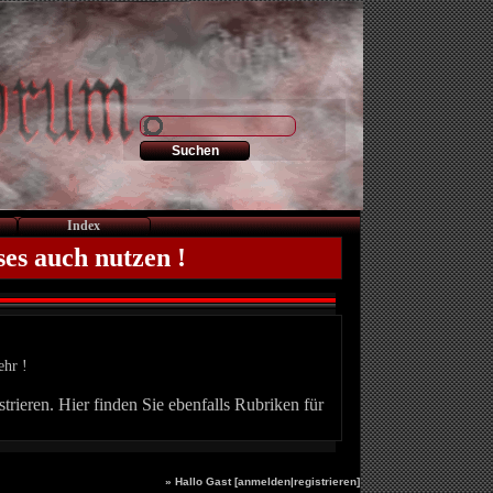
Index
ses auch nutzen !
ehr !
trieren. Hier finden Sie ebenfalls Rubriken für
» Hallo Gast [
anmelden
|
registrieren
]