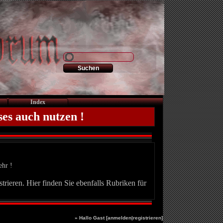
Index
ses auch nutzen !
ehr !
trieren. Hier finden Sie ebenfalls Rubriken für
» Hallo Gast [
anmelden
|
registrieren
]