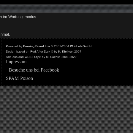
den im Wartungsmodus:
inmal.
Powered by
Burning Board Lite
© 2001-2004
WoltLab GmbH
Design based on Red After Dark © by
K. Kleinert
2007
Add-ons and WEB2-Style by M. Sachse 2008-2020
Impressum
Besuche uns bei Facebook
SPAM-Poison