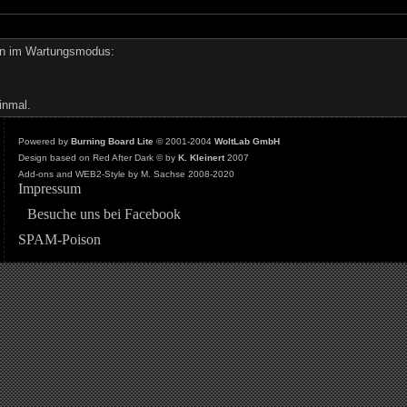
den im Wartungsmodus:
inmal.
Powered by
Burning Board Lite
© 2001-2004
WoltLab GmbH
Design based on Red After Dark © by
K. Kleinert
2007
Add-ons and WEB2-Style by M. Sachse 2008-2020
Impressum
Besuche uns bei Facebook
SPAM-Poison