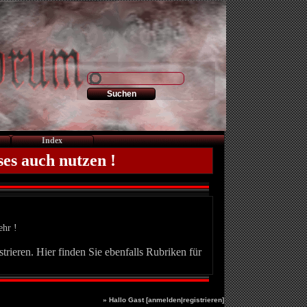
Index
ses auch nutzen !
ehr !
trieren. Hier finden Sie ebenfalls Rubriken für
» Hallo Gast [
anmelden
|
registrieren
]