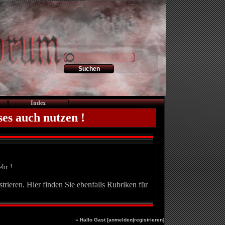
Index
ses auch nutzen !
ehr !
trieren. Hier finden Sie ebenfalls Rubriken für
» Hallo Gast [
anmelden
|
registrieren
]