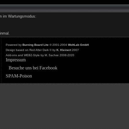
den im Wartungsmodus:
inmal.
Powered by
Burning Board Lite
© 2001-2004
WoltLab GmbH
Design based on Red After Dark © by
K. Kleinert
2007
Add-ons and WEB2-Style by M. Sachse 2008-2020
Impressum
Besuche uns bei Facebook
SPAM-Poison