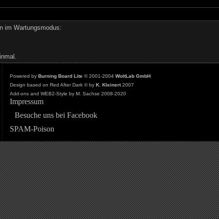
den im Wartungsmodus:
inmal.
Powered by
Burning Board Lite
© 2001-2004
WoltLab GmbH
Design based on Red After Dark © by
K. Kleinert
2007
Add-ons and WEB2-Style by M. Sachse 2008-2020
Impressum
Besuche uns bei Facebook
SPAM-Poison