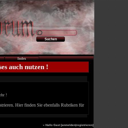
Index
ses auch nutzen !
ehr !
trieren. Hier finden Sie ebenfalls Rubriken für
» Hallo Gast [
anmelden
|
registrieren
]