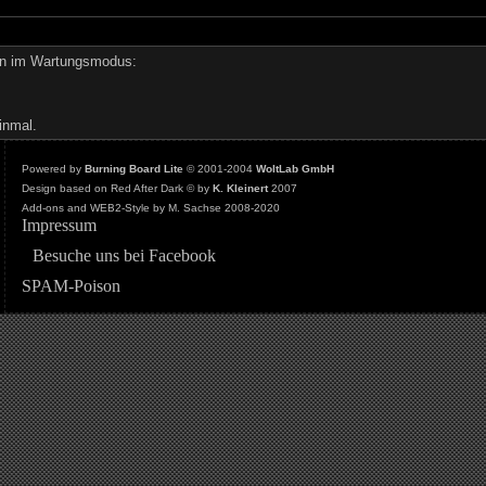
den im Wartungsmodus:
inmal.
Powered by
Burning Board Lite
© 2001-2004
WoltLab GmbH
Design based on Red After Dark © by
K. Kleinert
2007
Add-ons and WEB2-Style by M. Sachse 2008-2020
Impressum
Besuche uns bei Facebook
SPAM-Poison