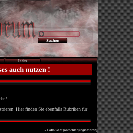
Index
ses auch nutzen !
ehr !
trieren. Hier finden Sie ebenfalls Rubriken für
» Hallo Gast [
anmelden
|
registrieren
]