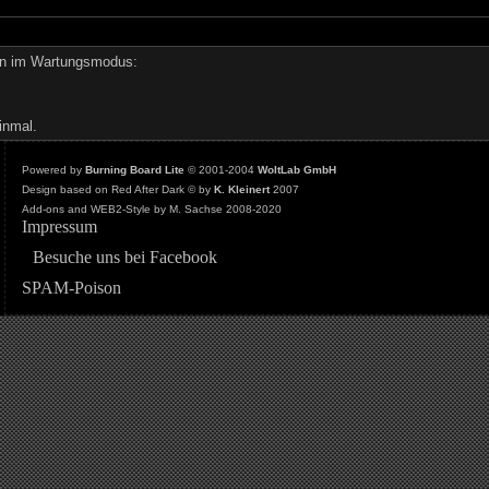
den im Wartungsmodus:
inmal.
Powered by
Burning Board Lite
© 2001-2004
WoltLab GmbH
Design based on Red After Dark © by
K. Kleinert
2007
Add-ons and WEB2-Style by M. Sachse 2008-2020
Impressum
Besuche uns bei Facebook
SPAM-Poison