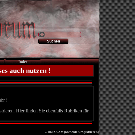
Index
ses auch nutzen !
ehr !
trieren. Hier finden Sie ebenfalls Rubriken für
» Hallo Gast [
anmelden
|
registrieren
]