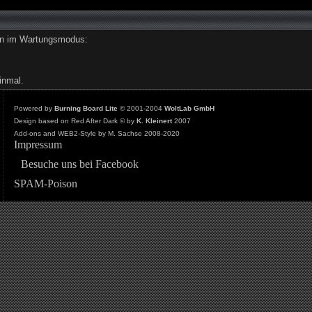
den im Wartungsmodus:
inmal.
Powered by
Burning Board Lite
© 2001-2004
WoltLab GmbH
Design based on Red After Dark © by
K. Kleinert
2007
Add-ons and WEB2-Style by M. Sachse 2008-2020
Impressum
Besuche uns bei Facebook
SPAM-Poison