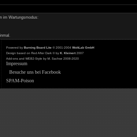
den im Wartungsmodus:
inmal.
Powered by
Burning Board Lite
© 2001-2004
WoltLab GmbH
Design based on Red After Dark © by
K. Kleinert
2007
Add-ons and WEB2-Style by M. Sachse 2008-2020
Impressum
Besuche uns bei Facebook
SPAM-Poison