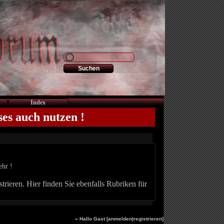
Index
ses auch nutzen !
ehr !
trieren. Hier finden Sie ebenfalls Rubriken für
» Hallo Gast [
anmelden
|
registrieren
]