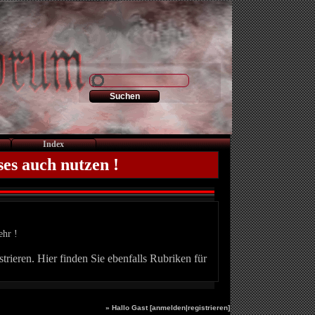
Index
ses auch nutzen !
ehr !
trieren. Hier finden Sie ebenfalls Rubriken für
» Hallo Gast [
anmelden
|
registrieren
]