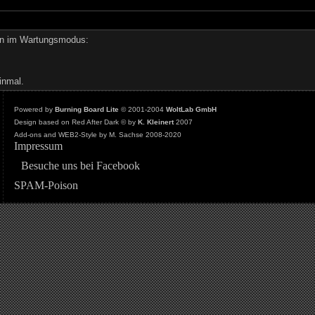
den im Wartungsmodus:
inmal.
Powered by
Burning Board Lite
© 2001-2004
WoltLab GmbH
Design based on Red After Dark © by
K. Kleinert
2007
Add-ons and WEB2-Style by M. Sachse 2008-2020
Impressum
Besuche uns bei Facebook
SPAM-Poison