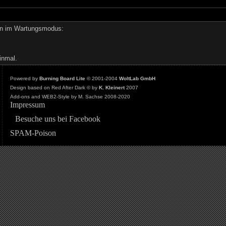
den im Wartungsmodus:
inmal.
Powered by
Burning Board Lite
© 2001-2004
WoltLab GmbH
Design based on Red After Dark © by
K. Kleinert
2007
Add-ons and WEB2-Style by M. Sachse 2008-2020
Impressum
Besuche uns bei Facebook
SPAM-Poison