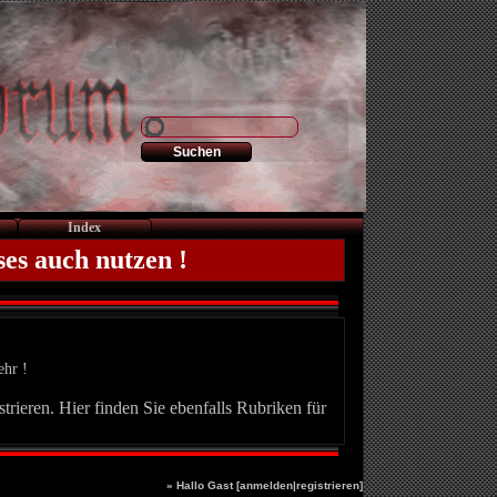
Index
ses auch nutzen !
ehr !
trieren. Hier finden Sie ebenfalls Rubriken für
» Hallo Gast [
anmelden
|
registrieren
]