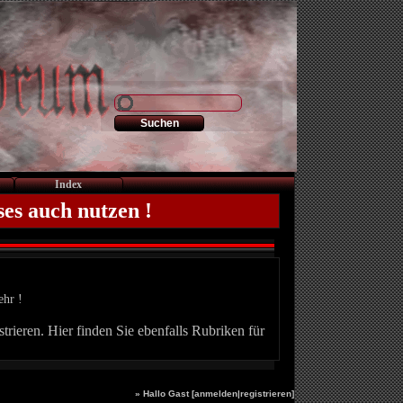
Index
ses auch nutzen !
ehr !
trieren. Hier finden Sie ebenfalls Rubriken für
» Hallo Gast [
anmelden
|
registrieren
]