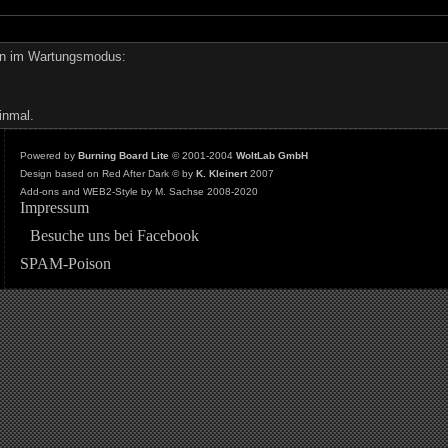
den im Wartungsmodus:
inmal.
Powered by
Burning Board Lite
© 2001-2004
WoltLab GmbH
Design based on Red After Dark © by
K. Kleinert
2007
Add-ons and WEB2-Style by M. Sachse 2008-2020
Impressum
Besuche uns bei Facebook
SPAM-Poison