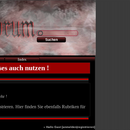
Index
ses auch nutzen !
ehr !
trieren. Hier finden Sie ebenfalls Rubriken für
» Hallo Gast [
anmelden
|
registrieren
]