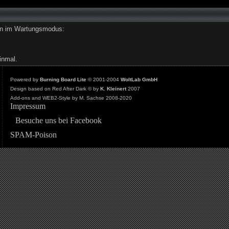
den im Wartungsmodus:
inmal.
Powered by
Burning Board Lite
© 2001-2004
WoltLab GmbH
Design based on Red After Dark © by
K. Kleinert
2007
Add-ons and WEB2-Style by M. Sachse 2008-2020
Impressum
Besuche uns bei Facebook
SPAM-Poison