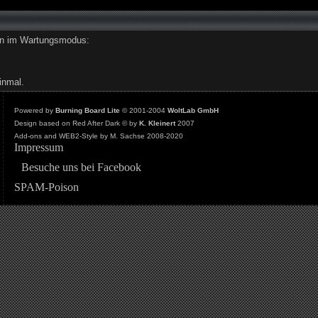
den im Wartungsmodus:
inmal.
Powered by
Burning Board Lite
© 2001-2004
WoltLab GmbH
Design based on Red After Dark © by
K. Kleinert
2007
Add-ons and WEB2-Style by M. Sachse 2008-2020
Impressum
Besuche uns bei Facebook
SPAM-Poison