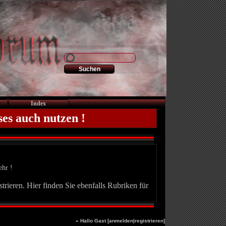
Index
ses auch nutzen !
ehr !
trieren. Hier finden Sie ebenfalls Rubriken für
» Hallo Gast [
anmelden
|
registrieren
]