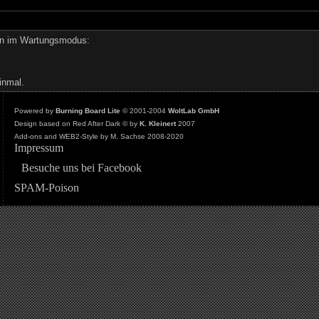
den im Wartungsmodus:
inmal.
Powered by
Burning Board Lite
© 2001-2004
WoltLab GmbH
Design based on Red After Dark © by
K. Kleinert
2007
Add-ons and WEB2-Style by M. Sachse 2008-2020
Impressum
Besuche uns bei Facebook
SPAM-Poison