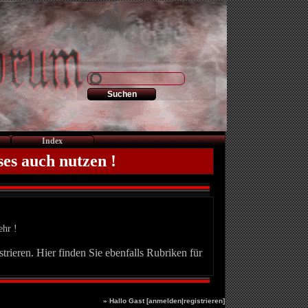
Index
ses auch nutzen !
ehr !
trieren. Hier finden Sie ebenfalls Rubriken für
» Hallo Gast [
anmelden
|
registrieren
]