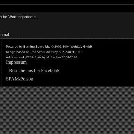
den im Wartungsmodus:
inmal.
Powered by
Burning Board Lite
© 2001-2004
WoltLab GmbH
Design based on Red After Dark © by
K. Kleinert
2007
Add-ons and WEB2-Style by M. Sachse 2008-2020
Impressum
Besuche uns bei Facebook
SPAM-Poison