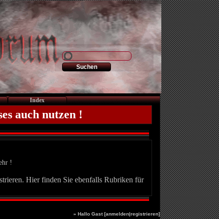
Index
ses auch nutzen !
ehr !
trieren. Hier finden Sie ebenfalls Rubriken für
» Hallo Gast [
anmelden
|
registrieren
]