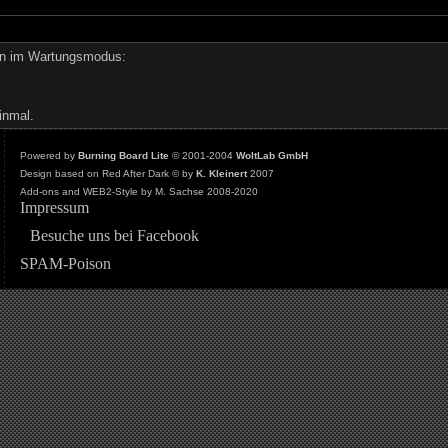
den im Wartungsmodus:
inmal.
Powered by
Burning Board Lite
© 2001-2004
WoltLab GmbH
Design based on Red After Dark © by
K. Kleinert
2007
Add-ons and WEB2-Style by M. Sachse 2008-2020
Impressum
Besuche uns bei Facebook
SPAM-Poison