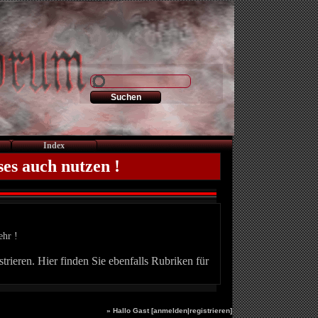
Index
ses auch nutzen !
ehr !
trieren. Hier finden Sie ebenfalls Rubriken für
» Hallo Gast [
anmelden
|
registrieren
]