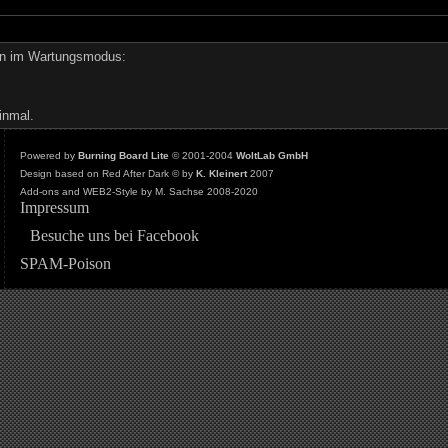
den im Wartungsmodus:
inmal.
Powered by
Burning Board Lite
© 2001-2004
WoltLab GmbH
Design based on Red After Dark © by
K. Kleinert
2007
Add-ons and WEB2-Style by M. Sachse 2008-2020
Impressum
Besuche uns bei Facebook
SPAM-Poison