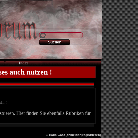
Index
ses auch nutzen !
ehr !
trieren. Hier finden Sie ebenfalls Rubriken für
» Hallo Gast [
anmelden
|
registrieren
]