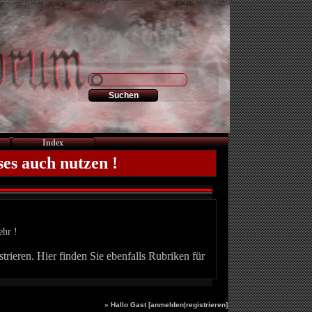
Index
ses auch nutzen !
ehr !
trieren. Hier finden Sie ebenfalls Rubriken für
» Hallo Gast [
anmelden
|
registrieren
]